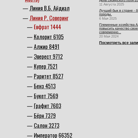
День сибирского поля-2
11 Августа 2025
Линия В.Б. Айдиал
Лучший бык в стране - 
породы.
Линия Р. Соверинг
6 Мая 2025
Евфрат 1444
Племенные хозяйства Ал
повысить качество свое
современно...
Колорит 6105
20 Мая 2024
Посмотреть все зап
Алжир 8491
Эверест 9712
Купер 7521
Раритет 8527
Бенз 4513
Букет 7569
Графит 7603
Бёрн 7379
Салон 3273
Император 66352