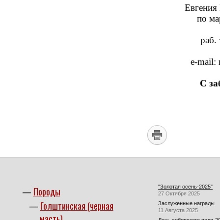
Евгения 
по ма
раб. 
e-mail
С за
"Золотая осень-2025"
Породы
27 Октября 2025
Голштинская (черная
Заслуженные награды
11 Августа 2025
масть)