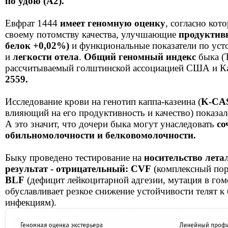
по удою (А2).
Евфрат 1444
имеет геномную оценку
, согласно кот
своему потомству качества, улучшающие
продуктивн
белок +0,02%)
и функциональные показатели по уст
и
легкости отела
.
Общий геномный индекс
быка (T
рассчитываемый голштинской ассоциацией США и Ка
2559.
Исследование крови на генотип каппа-казеина (
K-CA
влияющий на его продуктивность и качество) показал
А это значит, что дочери быка могут унаследовать
со
обильномолочности и белковомолочности.
Быку проведено тестирование на
носительство лета
результат - отрицательный: CVF
(комплексный пор
BLF
(дефицит лейкоцитарной адгезии, мутация в го
обуславливает резкое снижение устойчивости телят к
инфекциям).