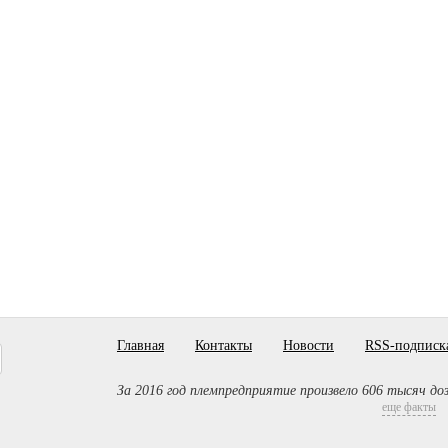
Главная
Контакты
Новости
RSS-подписк
За 2016 год племпредприятие произвело 606 тысяч до
еще факты