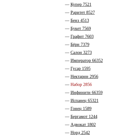
Купер 7521
Раритет 8527
Бенз 4513
Букет 7569
Графит 7603
Бёрн 7379
Салон 3273
Император 66352
Гусар 1595
Нектарин 2956
Набор 2856
Инфинити 66359
Испанец 65321
Гонец 1589
Бергамот 1244
Адвокат 1802
Норд 2542