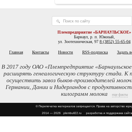
Племпредприятие «БАРНАУЛЬСКОЕ»
Барнаул, р. п. Южный,
ул. Зоотехническая, 97
8 (3852) 55-65-04
Главная
Контакты
Новости
RSS-подписка
Задать 
В 2017 году ОАО «Племпредприятие «Барнаульское
расширять генеалогическую структуру стада. К 
осуществить завоз быков-производителей молочн
Германии, Дании и Нидерландов с продуктивност
килограмм молока
еще факты
© Перепечатка материалов запрещается. Права на авторство юр
2014 — 2026 plembull22.ru разработка и поддержака сайта