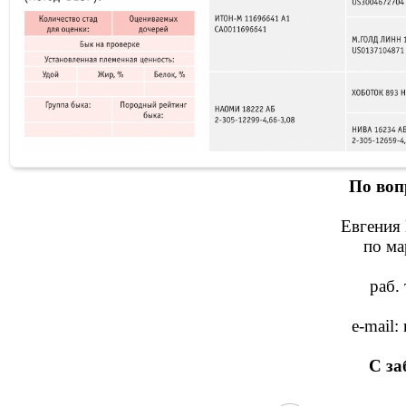
По воп
Евгения 
по ма
раб. 
e-mail
С за