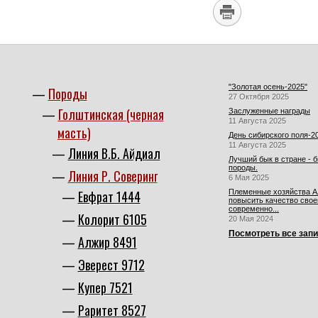
"Золотая осень-2025"
Породы
27 Октября 2025
Голштинская (черная
Заслуженные награды
11 Августа 2025
масть)
День сибирского поля-2
11 Августа 2025
Линия В.Б. Айдиал
Лучший бык в стране - 
породы.
Линия Р. Соверинг
6 Мая 2025
Евфрат 1444
Племенные хозяйства Ал
повысить качество свое
современно...
Колорит 6105
20 Мая 2024
Посмотреть все зап
Алжир 8491
Эверест 9712
Купер 7521
Раритет 8527