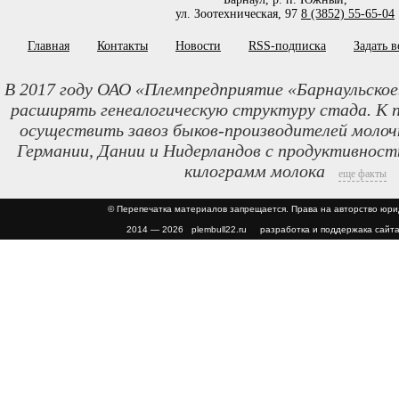
ул. Зоотехническая, 97
8 (3852) 55-65-04
Главная
Контакты
Новости
RSS-подписка
Задать 
В 2017 году ОАО «Племпредприятие «Барнаульское
расширять генеалогическую структуру стада. К 
осуществить завоз быков-производителей молочн
Германии, Дании и Нидерландов с продуктивност
килограмм молока
еще факты
© Перепечатка материалов запрещается. Права на авторство юр
2014 — 2026 plembull22.ru разработка и поддержака сайта