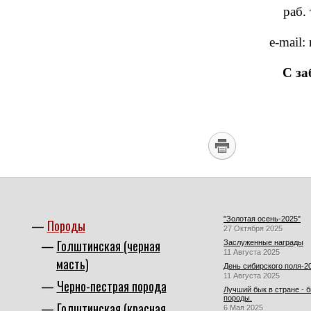
раб. 
e-mail
С за
"Золотая осень-2025"
Породы
27 Октября 2025
Голштинская (черная
Заслуженные награды
11 Августа 2025
масть)
День сибирского поля-2
11 Августа 2025
Черно-пестрая порода
Лучший бык в стране - 
породы.
Голштинская (красная
6 Мая 2025