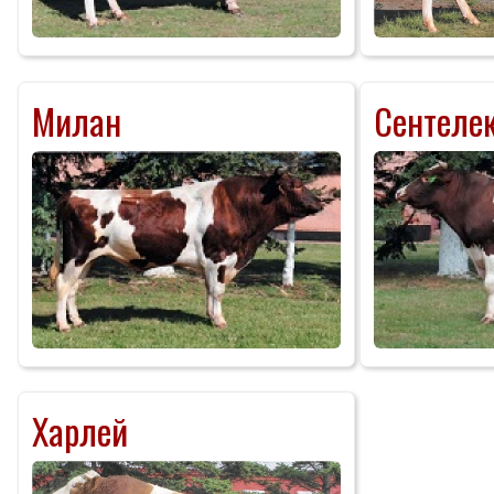
Милан
Сентеле
Харлей