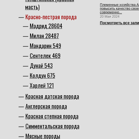
масть)
Племенные хозяйства Ал
повысить качество свое
современно...
Красно-пестрая порода
20 Мая 2024
Посмотреть все зап
Мадрид 28604
Милан 28487
Мандарин 549
Сентелек 469
Дунай 543
Колдун 675
Харлей 121
Красная датская порода
Англерская порода
Красная степная порода
Симментальская порода
Мясные породы