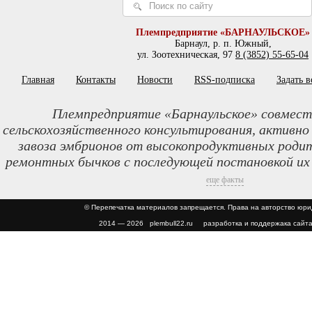
Племпредприятие «БАРНАУЛЬСКОЕ»
Барнаул, р. п. Южный,
ул. Зоотехническая, 97
8 (3852) 55-65-04
Главная
Контакты
Новости
RSS-подписка
Задать 
Племпредприятие «Барнаульское» совмест
сельскохозяйственного консультирования, активно
завоза эмбрионов от высокопродуктивных родит
ремонтных бычков с последующей постановкой их
еще факты
© Перепечатка материалов запрещается. Права на авторство юр
2014 — 2026 plembull22.ru разработка и поддержака сайта