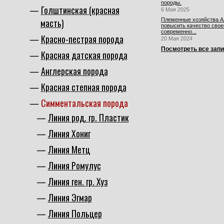
породы.
Голштинская (красная
6 Мая 2025
масть)
Племенные хозяйства Ал
повысить качество свое
современно...
Красно-пестрая порода
20 Мая 2024
Посмотреть все зап
Красная датская порода
Англерская порода
Красная степная порода
Симментальская порода
Линия род. гр. Пластик
Линия Хониг
Линия Метц
Линия Ромулус
Линия ген. гр. Хуз
Линия Эгмар
Линия Польцер