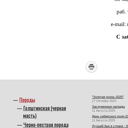
раб. 
e-mail
С за
"Золотая осень-2025"
Породы
27 Октября 2025
Голштинская (черная
Заслуженные награды
11 Августа 2025
масть)
День сибирского поля-2
11 Августа 2025
Черно-пестрая порода
Лучший бык в стране - 