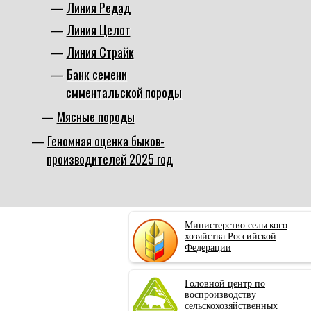
Линия Редад
Линия Целот
Линия Страйк
Банк семени
смментальской породы
Мясные породы
Геномная оценка быков-
производителей 2025 год
Министерство сельского
хозяйства Российской
Федерации
Головной центр по
воспроизводству
сельскохозяйственных