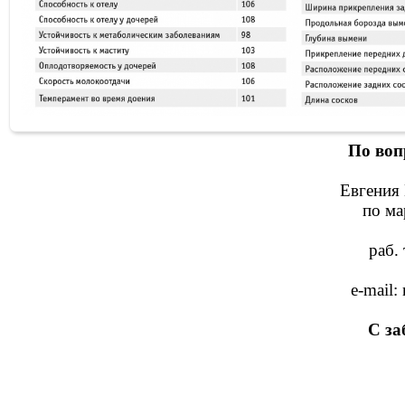
По воп
Евгения 
по ма
раб. 
e-mail
С за