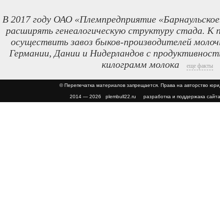
В 2017 году ОАО «Племпредприятие «Барнаульское
расширять генеалогическую структуру стада. К 
осуществить завоз быков-производителей молочн
Германии, Дании и Нидерландов с продуктивност
килограмм молока
еще факты
© Перепечатка материалов запрещается. Права на авторство юр
2014 — 2026 plembull22.ru разработка и поддержака сайта