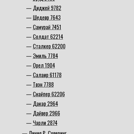
Диджей 9782
Шедевр 7643
Самурай 7451
Солдат 62214
Сталкер 62200
Эмиль 7784
Орел 1904
Салаир 61178
Твэн 7788
Снайпер 62206
Дакар 2964
Дайвер 2966
Чарли 2874
Линия Р. Соверинг