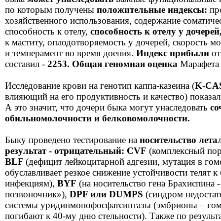
по которым получены
положительные индексы:
пр
хозяйственного использования, содержание соматичес
способность к отелу,
способность к отелу у дочерей
к маститу, оплодотворяемость у дочерей, скорость м
и темперамент во время доения.
Индекс прибыли
от
составил -
2253.
Общая геномная оценка
Марафета
Исследование крови на генотип каппа-казеина (
K-CA
влияющий на его продуктивность и качество) показал
А это значит, что дочери быка могут унаследовать
со
обильномолочности и белковомолочности.
Быку проведено тестирование на
носительство лета
результат - отрицательный: CVF
(комплексный пор
BLF
(дефицит лейкоцитарной адгезии, мутация в го
обуславливает резкое снижение устойчивости телят к
инфекциям),
BYF
(на носительство гена Брахиспина 
позвоночник»),
DPF или DUMPS
(синдром недостат
системы уридинмонофосфатсинтазы (эмбрионы – г
погибают к 40-му дню стельности). Также по результ