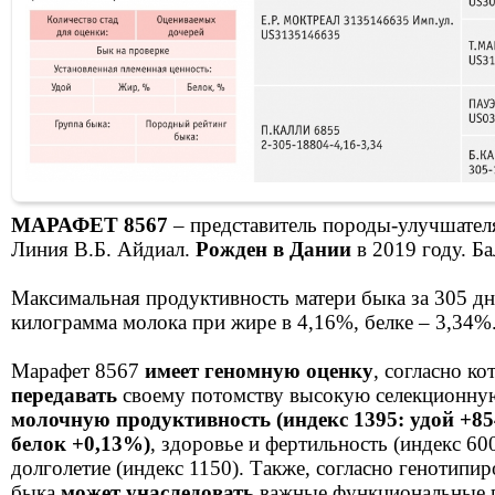
МАРАФЕТ 8567
– представитель породы-улучшател
Линия В.Б. Айдиал.
Рожден в Дании
в 2019 году. Бал
Максимальная продуктивность матери быка за 305 дн
килограмма молока при жире в 4,16%, белке – 3,34%
Марафет 8567
имеет геномную оценку
, согласно к
передавать
своему потомству высокую селекционную
молочную продуктивность (индекс 1395: удой +85
белок +0,13%)
, здоровье и фертильность (индекс 60
долголетие (индекс 1150). Также, согласно генотипи
быка
может унаследовать
важные функциональные 