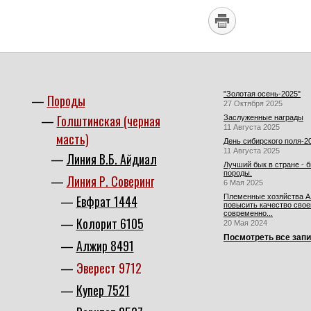
"Золотая осень-2025"
Породы
27 Октября 2025
Голштинская (черная
Заслуженные награды
11 Августа 2025
масть)
День сибирского поля-2
11 Августа 2025
Линия В.Б. Айдиал
Лучший бык в стране - 
породы.
Линия Р. Соверинг
6 Мая 2025
Евфрат 1444
Племенные хозяйства Ал
повысить качество свое
современно...
Колорит 6105
20 Мая 2024
Посмотреть все зап
Алжир 8491
Эверест 9712
Купер 7521