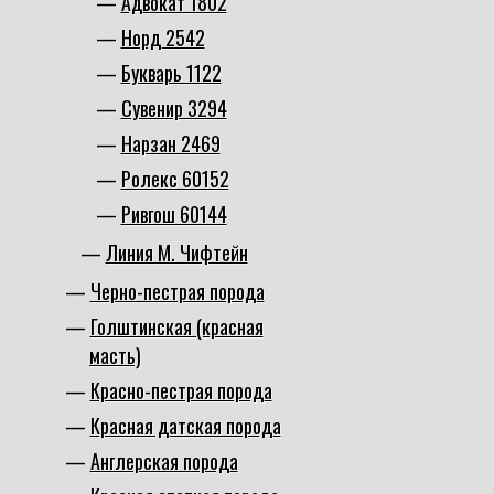
Адвокат 1802
Норд 2542
Букварь 1122
Сувенир 3294
Нарзан 2469
Ролекс 60152
Ривгош 60144
Линия М. Чифтейн
Черно-пестрая порода
Голштинская (красная
масть)
Красно-пестрая порода
Красная датская порода
Англерская порода