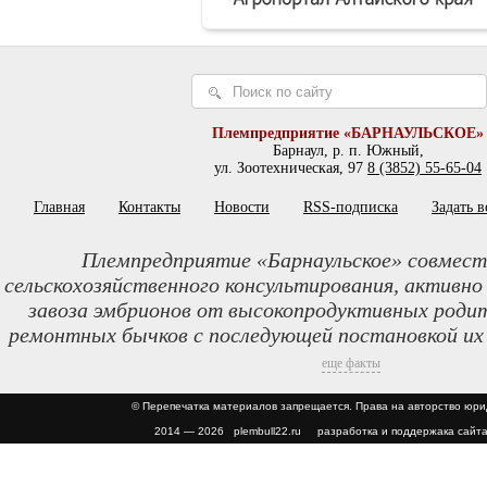
Племпредприятие «БАРНАУЛЬСКОЕ»
Барнаул, р. п. Южный,
ул. Зоотехническая, 97
8 (3852) 55-65-04
Главная
Контакты
Новости
RSS-подписка
Задать 
Племпредприятие «Барнаульское» совмест
сельскохозяйственного консультирования, активно
завоза эмбрионов от высокопродуктивных родит
ремонтных бычков с последующей постановкой их
еще факты
© Перепечатка материалов запрещается. Права на авторство юр
2014 — 2026 plembull22.ru разработка и поддержака сайта