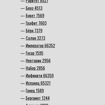
Раритет 8527
Бенз 4513
Букет 7569
Графит 7603
Бёрн 7379
Салон 3273
Император 66352
Гусар 1595
Нектарин 2956
Набор 2856
Инфинити 66359
Испанец 65321
Гонец 1589
Бергамот 1244