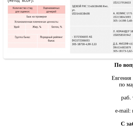
По воп
Евгения 
по ма
раб. 
e-mail
С за